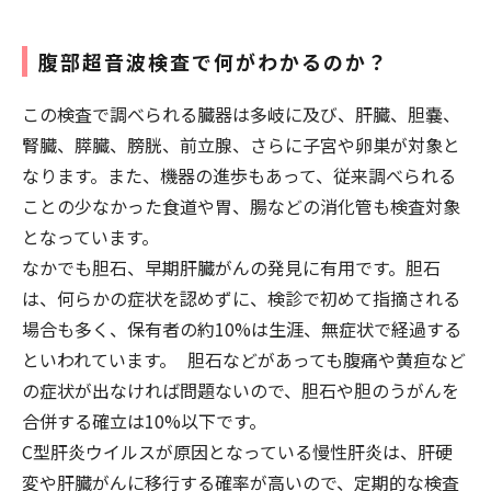
腹部超音波検査で何がわかるのか？
この検査で調べられる臓器は多岐に及び、肝臓、胆嚢、
腎臓、膵臓、膀胱、前立腺、さらに子宮や卵巣が対象と
なります。また、機器の進歩もあって、従来調べられる
ことの少なかった食道や胃、腸などの消化管も検査対象
となっています。
なかでも胆石、早期肝臓がんの発見に有用です。胆石
は、何らかの症状を認めずに、検診で初めて指摘される
場合も多く、保有者の約10%は生涯、無症状で経過する
といわれています。 胆石などがあっても腹痛や黄疸など
の症状が出なければ問題ないので、胆石や胆のうがんを
合併する確立は10%以下です。
C型肝炎ウイルスが原因となっている慢性肝炎は、肝硬
変や肝臓がんに移行する確率が高いので、定期的な検査