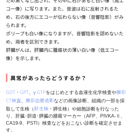
ため黒く写し出され、その中に石があると白い像（高エ
コー像）に写ります。また、音波は石に反射されるた
め、石の後方にエコーが伝わらない像（音響陰影）がみ
られます。
ポリープも白い像になりますが、音響陰影を認めないた
め、両者を区別できます。
肝臓がんは、肝臓内に腫瘍状の薄い白い像（低エコー
像）を示します。
異常があったらどうするか？
GOT・GPT
γ-GTP
腹部
、
をはじめとする血液生化学検査や
CT検査
腹部血管造影
、
などの画像診断、組織の一部を採
肝生検
取して生検（
・膵生検）や細胞診断を行なった
り、肝臓･胆道･膵臓の腫瘍マーカー（AFP、PIVKA-Ⅱ、
CA19-9、PSTI）検査などをおこない診断を確定させま
す。