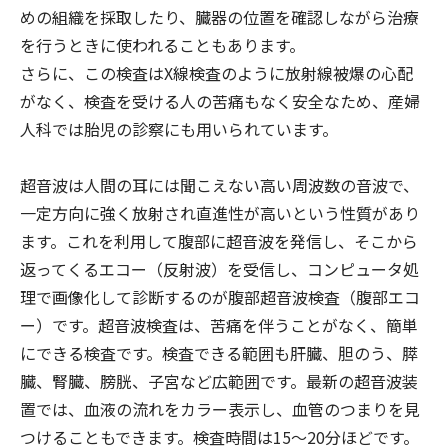
めの組織を採取したり、臓器の位置を確認しながら治療
を行うときに使われることもあります。
さらに、この検査はX線検査のように放射線被爆の心配
がなく、検査を受ける人の苦痛もなく安全なため、産婦
人科では胎児の診察にも用いられています。
超音波は人間の耳には聞こえない高い周波数の音波で、
一定方向に強く放射され直進性が高いという性質があり
ます。これを利用して腹部に超音波を発信し、そこから
返ってくるエコー（反射波）を受信し、コンピュータ処
理で画像化して診断するのが腹部超音波検査（腹部エコ
ー）です。超音波検査は、苦痛を伴うことがなく、簡単
にできる検査です。検査できる範囲も肝臓、胆のう、膵
臓、腎臓、膀胱、子宮など広範囲です。最新の超音波装
置では、血液の流れをカラー表示し、血管のつまりを見
つけることもできます。検査時間は15～20分ほどです。