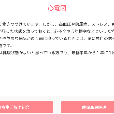
心電図
く働きつづけています。しかし、高血圧や糖尿病、ストレス、
が狂った状態を放っておくと、心不全や心筋梗塞などといった
きや危険な病気がめく前に迫っているときには、常に独自の信
査です。
方は健康状態がよいと思っている方でも、最低半年から１年に１
医療生活協同組合
鹿児島民医連