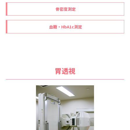
骨密度測定
血糖・HbA1c測定
胃透視