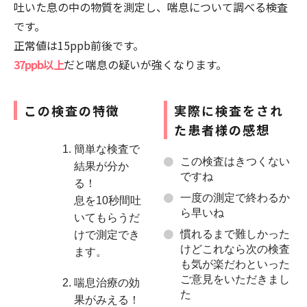
吐いた息の中の物質を測定し、喘息について調べる検査
です。
正常値は15ppb前後です。
37ppb以上
だと喘息の疑いが強くなります。
この検査の特徴
実際に検査をされ
た患者様の感想
簡単な検査で
この検査はきつくない
結果が分か
ですね
る！
一度の測定で終わるか
息を10秒間吐
ら早いね
いてもらうだ
慣れるまで難しかった
けで測定でき
けどこれなら次の検査
ます。
も気が楽だわといった
ご意見をいただきまし
喘息治療の効
た
果がみえる！